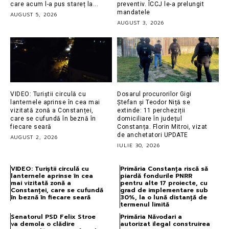
care acum l-a pus stareț la...
preventiv. ÎCCJ le-a prelungit
mandatele
AUGUST 5, 2026
AUGUST 3, 2026
VIDEO: Turiștii circulă cu
Dosarul procurorilor Gigi
lanternele aprinse în cea mai
Ștefan și Teodor Niță se
vizitată zonă a Constanței,
extinde: 11 percheziții
care se cufundă în beznă în
domiciliare în județul
fiecare seară
Constanța. Florin Mitroi, vizat
de anchetatori UPDATE
AUGUST 2, 2026
IULIE 30, 2026
VIDEO: Turiștii circulă cu
Primăria Constanța riscă să
lanternele aprinse în cea
piardă fondurile PNRR
mai vizitată zonă a
pentru alte 17 proiecte, cu
Constanței, care se cufundă
grad de implementare sub
în beznă în fiecare seară
30%, la o lună distanță de
termenul limită
Senatorul PSD Felix Stroe
Primăria Năvodari a
va demola o clădire
autorizat ilegal construirea