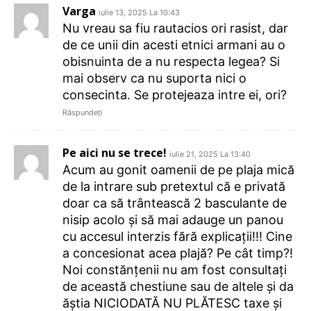
Varga
iulie 13, 2025 La 10:43
Nu vreau sa fiu rautacios ori rasist, dar
de ce unii din acesti etnici armani au o
obisnuinta de a nu respecta legea? Si
mai observ ca nu suporta nici o
consecinta. Se protejeaza intre ei, ori?
Răspundeți
Pe aici nu se trece!
iulie 21, 2025 La 13:40
Acum au gonit oamenii de pe plaja mică
de la intrare sub pretextul că e privată
doar ca să trântească 2 basculante de
nisip acolo și să mai adauge un panou
cu accesul interzis fără explicații!!! Cine
a concesionat acea plajă? Pe cât timp?!
Noi constănțenii nu am fost consultați
de această chestiune sau de altele și da
ăștia NICIODATĂ NU PLĂTESC taxe și