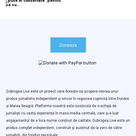
„puse în conservare” pentru
că nu...
Doneaza
Dobrogea Live este un proiect care dorește să acopere nevoia unui
produs jurnalistic independent și sincer în regiunea cuprinsă între Dunăre
și Marea Neagră. Platforma noastră este susținută de o echipă de
jurnaliști cu vastă experiență în mass-media centrală, care și-a luat
angajamentul de a livra numai conținut de calitate. Dobrogea Live este un
produs complet independent, construit și susținut de la zero de către
jurnaliști, din fonduri personale.