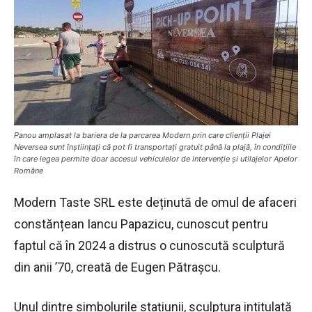
Panou amplasat la bariera de la parcarea Modern prin care clienții Plajei
Neversea sunt înștiințați că pot fi transportați gratuit până la plajă, în condițiile
în care legea permite doar accesul vehiculelor de intervenție și utilajelor Apelor
Române
Modern Taste SRL este deținută de omul de afaceri
constănțean Iancu Papazicu, cunoscut pentru
faptul că în 2024 a distrus o cunoscută sculptură
din anii ’70, creată de Eugen Pătraşcu.
Unul dintre simbolurile stațiunii, sculptura intitulată