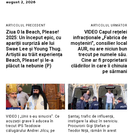
august 2, 2026
ARTICOLUL PRECEDENT
ARTICOLUL URMĂTOR
Ziua 0 la Beach, Please!
VIDEO Capul rețelei
2025: Un început epic, cu
infracționale „Fabrica de
apariții surpriză ale lui
moșteniri”, consilier local
Swae Lee și Young Thug.
AUR, nu are niciun bun
Artiștii au trăit experiența
trecut pe numele său.
Beach, Please! și le-a
Cine ar fi proprietarii
plăcut la nebunie (P)
clădirilor în care îi chinuia
pe sărmani
VIDEO | „Unii s-au sinucis”. Ce
Șantaj, trafic de influență,
acuzații grave îi aducea în
instigare la abuz în serviciu.
trecut IPS Teodosie
Procurorii Gigi Ștefan și
călugărului Andrei Jilcu, pe
Teodor Niță, rămân în arest