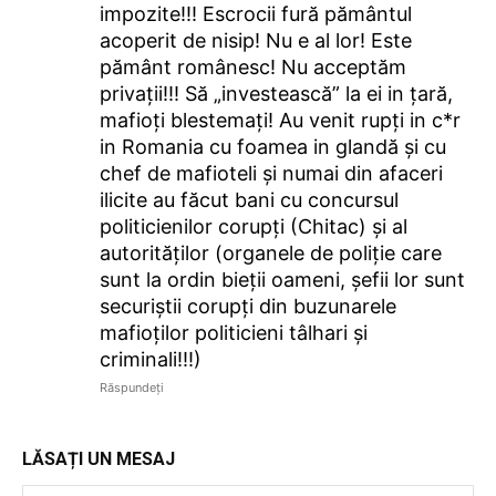
impozite!!! Escrocii fură pământul
acoperit de nisip! Nu e al lor! Este
pământ românesc! Nu acceptăm
privații!!! Să „investească” la ei in țară,
mafioți blestemați! Au venit rupți in c*r
in Romania cu foamea in glandă și cu
chef de mafioteli și numai din afaceri
ilicite au făcut bani cu concursul
politicienilor corupți (Chitac) și al
autorităților (organele de poliție care
sunt la ordin bieții oameni, șefii lor sunt
securiștii corupți din buzunarele
mafioților politicieni tâlhari și
criminali!!!)
Răspundeți
LĂSAȚI UN MESAJ