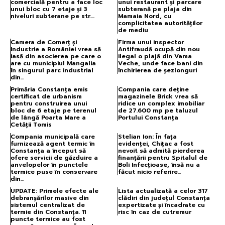
comercială pentru a face loc
unui restaurant și parcare
unui bloc cu 7 etaje și 3
subterană pe plaja din
niveluri subterane pe str....
Mamaia Nord, cu
complicitatea autorităților
de mediu
Camera de Comerţ şi
Firma unui inspector
Industrie a României vrea să
Antifraudă ocupă din nou
iasă din asocierea pe care o
ilegal o plajă din Vama
are cu municipiul Mangalia
Veche, unde face bani din
în singurul parc industrial
închirierea de șezlonguri
din...
Primăria Constanța emis
Compania care deține
certificat de urbanism
magazinele Brick vrea să
pentru construirea unui
ridice un complex imobiliar
bloc de 6 etaje pe terenul
de 27.600 mp pe taluzul
de lângă Poarta Mare a
Portului Constanța
Cetății Tomis
Compania municipală care
Stelian Ion: În fața
furnizează agent termic în
evidenței, Chițac a fost
Constanța a început să
nevoit să admită pierderea
ofere servicii de găzduire a
finanțării pentru Spitalul de
anvelopelor în punctele
Boli Infecțioase, însă nu a
termice puse în conservare
făcut nicio referire...
din...
UPDATE: Primele efecte ale
Lista actualizată a celor 317
debranșărilor masive din
clădiri din județul Constanța
sistemul centralizat de
expertizate și încadrate cu
termie din Constanța. 11
risc în caz de cutremur
puncte termice au fost