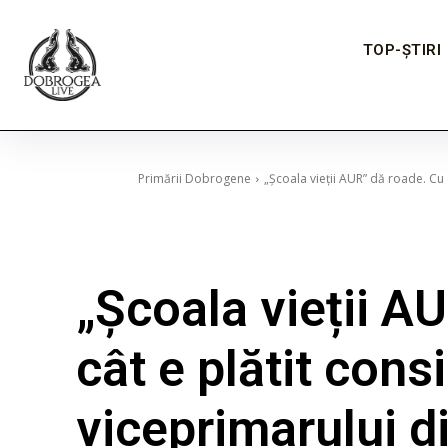
TOP-ȘTIRI
Primării Dobrogene
„Școala vieții AUR” dă roade. Cu c
„Școala vieții A
cât e plătit consi
viceprimarului d