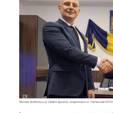
Nicolae Avrămescu și Cătălin Apostol, viceprimarul or. Cernavodă FOTO