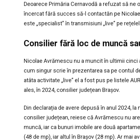
Deoarece Primăria Cernavodă a refuzat să ne of
încercat fără succes să-l contactăn pe Nicolae
este „specialist” în transmisiuni „live” pe rețele
Consilier fără loc de muncă sa
Nicolae Avrămescu nu a muncit în ultimii cinci a
cum singur scrie în prezentarea sa pe contul 
atâta activitate „live” el a fost pus pe listele AU
ales, în 2024, consilier județean Brașov.
Din declarația de avere depusă în anul 2024, la 
consilier județean, reiese că Avrămescu nu are
muncă, iar ca bunuri imobile are două apartame
(48 de mp), iar altul în Brașov (28 mp). Ar mai 