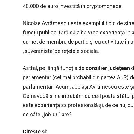
40.000 de euro investită în cryptomonede.
Nicolae Avrămescu este exemplul tipic de sine
funcții publice, fără să aibă vreo experiență în 
carnet de membru de partid și cu activitate în 
„suveraniste”pe rețelele sociale.
Astfel, pe lângă funcția de
consilier județean
d
parlamentar (cel mai probabil din partea AUR) 
parlamentar
. Acum, același Avrămescu este ș
Cernavodă și ne întrebăm cu ce-l poate sfătui pe 
este experiența sa profesională și, de ce nu, c
de câte „job-uri” are?
Citește și: