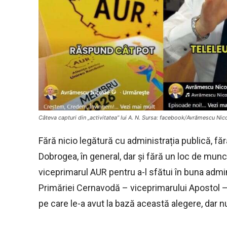
Câteva capturi din „activitatea” lui A. N. Sursa: facebook/Avrămescu Nic
Fără nicio legătură cu administrația publică, f
Dobrogea, în general, dar și fără un loc de munc
viceprimarul AUR pentru a-l sfătui în buna admin
Primăriei Cernavodă – viceprimarului Apostol –
pe care le-a avut la bază această alegere, dar 