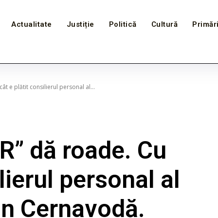
Actualitate
Justiție
Politică
Cultură
Primăr
ât e plătit consilierul personal al...
UR” dă roade. Cu
lierul personal al
in Cernavodă.