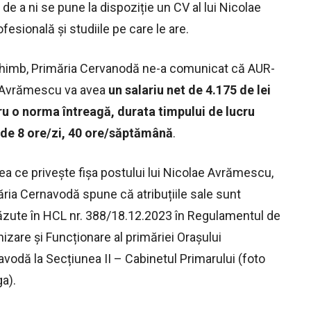
de a ni se pune la dispoziție un CV al lui Nicolae
esională și studiile pe care le are.
chimb, Primăria Cervanodă ne-a comunicat că AUR-
l Avrămescu va avea
un salariu net de 4.175 de lei
ru o norma întreagă, durata timpului de lucru
d de 8 ore/zi, 40 ore/săptămână
.
ea ce privește fișa postului lui Nicolae Avrămescu,
ria Cernavodă spune că atribuțiile sale sunt
ăzute în HCL nr. 388/18.12.2023 în Regulamentul de
izare și Funcționare al primăriei Orașului
vodă la Secțiunea II – Cabinetul Primarului (foto
a).