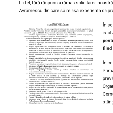
La fel, fără răspuns a rămas solicitarea noastră 
Avrămescu din care să reiasă experiența sa prof
În s
istu
pent
fiin
În ce
Primă
prev
Organ
Cerna
stâng