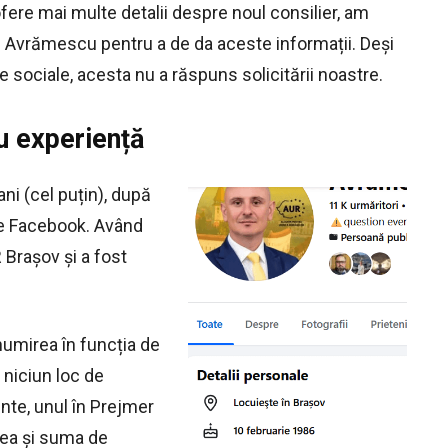
ere mai multe detalii despre noul consilier, am
 Avrămescu pentru a de da aceste informații. Deși
le sociale, acesta nu a răspuns solicitării noastre.
u experiență
ni (cel puțin), după
de Facebook. Având
R Brașov și a fost
numirea în funcția de
 niciun loc de
nte, unul în Prejmer
avea și suma de