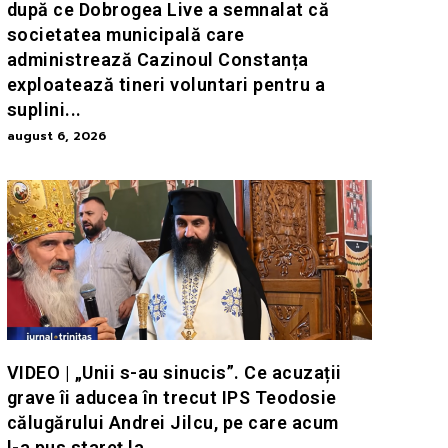
după ce Dobrogea Live a semnalat că
societatea municipală care
administrează Cazinoul Constanța
exploatează tineri voluntari pentru a
suplini...
august 6, 2026
VIDEO | „Unii s-au sinucis”. Ce acuzații
grave îi aducea în trecut IPS Teodosie
călugărului Andrei Jilcu, pe care acum
l-a pus stareț la...